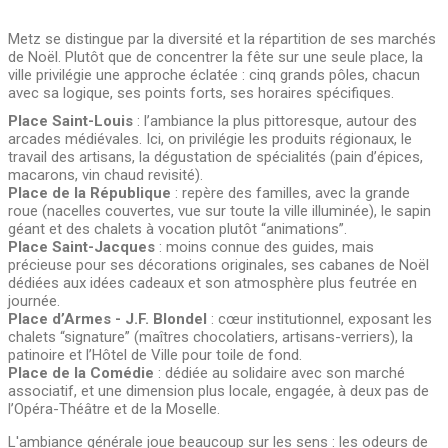
Metz se distingue par la diversité et la répartition de ses marchés
de Noël. Plutôt que de concentrer la fête sur une seule place, la
ville privilégie une approche éclatée : cinq grands pôles, chacun
avec sa logique, ses points forts, ses horaires spécifiques.
Place Saint-Louis
: l’ambiance la plus pittoresque, autour des
arcades médiévales. Ici, on privilégie les produits régionaux, le
travail des artisans, la dégustation de spécialités (pain d’épices,
macarons, vin chaud revisité).
Place de la République
: repère des familles, avec la grande
roue (nacelles couvertes, vue sur toute la ville illuminée), le sapin
géant et des chalets à vocation plutôt “animations”.
Place Saint-Jacques
: moins connue des guides, mais
précieuse pour ses décorations originales, ses cabanes de Noël
dédiées aux idées cadeaux et son atmosphère plus feutrée en
journée.
Place d’Armes - J.F. Blondel
: cœur institutionnel, exposant les
chalets “signature” (maîtres chocolatiers, artisans-verriers), la
patinoire et l’Hôtel de Ville pour toile de fond.
Place de la Comédie
: dédiée au solidaire avec son marché
associatif, et une dimension plus locale, engagée, à deux pas de
l’Opéra-Théâtre et de la Moselle.
L'ambiance générale joue beaucoup sur les sens : les odeurs de