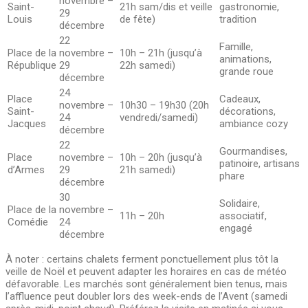
novembre –
Saint-
21h sam/dis et veille
gastronomie,
29
Louis
de fête)
tradition
décembre
22
Famille,
Place de la
novembre –
10h – 21h (jusqu’à
animations,
République
29
22h samedi)
grande roue
décembre
24
Place
Cadeaux,
novembre –
10h30 – 19h30 (20h
Saint-
décorations,
24
vendredi/samedi)
Jacques
ambiance cozy
décembre
22
Gourmandises,
Place
novembre –
10h – 20h (jusqu’à
patinoire, artisans
d’Armes
29
21h samedi)
phare
décembre
30
Solidaire,
Place de la
novembre –
11h – 20h
associatif,
Comédie
24
engagé
décembre
À noter : certains chalets ferment ponctuellement plus tôt la
veille de Noël et peuvent adapter les horaires en cas de météo
défavorable. Les marchés sont généralement bien tenus, mais
l’affluence peut doubler lors des week-ends de l’Avent (samedi