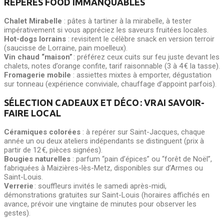
REPÈRES FOOD IMMANQUABLES
Chalet Mirabelle
: pâtes à tartiner à la mirabelle, à tester
impérativement si vous appréciez les saveurs fruitées locales.
Hot-dogs lorrains
: revisitent le célèbre snack en version terroir
(saucisse de Lorraine, pain moelleux).
Vin chaud “maison”
: préférez ceux cuits sur feu juste devant les
chalets, notes d’orange confite, tarif raisonnable (3 à 4 € la tasse).
Fromagerie mobile
: assiettes mixtes à emporter, dégustation
sur tonneau (expérience conviviale, chauffage d’appoint parfois).
SÉLECTION CADEAUX ET DÉCO : VRAI SAVOIR-
FAIRE LOCAL
Céramiques colorées
: à repérer sur Saint-Jacques, chaque
année un ou deux ateliers indépendants se distinguent (prix à
partir de 12 €, pièces signées).
Bougies naturelles
: parfum “pain d’épices” ou “forêt de Noël”,
fabriquées à Maizières-lès-Metz, disponibles sur d’Armes ou
Saint-Louis.
Verrerie
: souffleurs invités le samedi après-midi,
démonstrations gratuites sur Saint-Louis (horaires affichés en
avance, prévoir une vingtaine de minutes pour observer les
gestes).