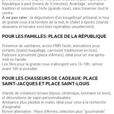
République à pied (moins de 5 minutes). Avantage : enchaîner
tradition et sensation forte (grande roue), sans traverser tout le
centre.
À ne pas rater
: la dégustation d’un kougelhopf artisanal, le tour
de grande roue à la tombée de la nuit, le chalet à épices (stands
alsaciens et lorrains sont bien repérables visuellement).
POUR LES FAMILLES : PLACE DE LA RÉPUBLIQUE
Présence de sanitaires, accès PMR facile, animations pour
enfants (stand maquillage, carrousel traditionnel en bois).
Patinoire à proximité (place d’Armes), idéal pour un vrai après-
midi en famille.
Les files pour la grande roue s’allongent vers 16-18h : arriver
avant 16h si possible.
POUR LES CHASSEURS DE CADEAUX : PLACE
SAINT-JACQUES ET PLACE SAINT-LOUIS
Stands de créateurs locaux (bijoux, céramique, luminaire en bois),
et décorations de sapin personnalisables.
Ambiance plus paisible le matin, idéal pour ceux à la recherche
d’originalité.
Bonne alternative : Place d’Armes, sélection plus “gourmande”.