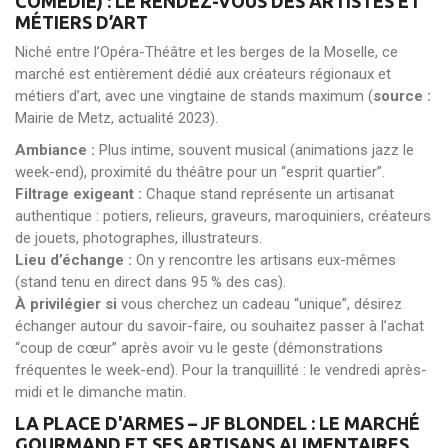
COMÉDIE) : LE RENDEZ-VOUS DES ARTISTES ET
MÉTIERS D’ART
Niché entre l’Opéra-Théâtre et les berges de la Moselle, ce
marché est entièrement dédié aux créateurs régionaux et
métiers d’art, avec une vingtaine de stands maximum (
source :
Mairie de Metz, actualité 2023).
Ambiance :
Plus intime, souvent musical (animations jazz le
week-end), proximité du théâtre pour un “esprit quartier”.
Filtrage exigeant :
Chaque stand représente un artisanat
authentique : potiers, relieurs, graveurs, maroquiniers, créateurs
de jouets, photographes, illustrateurs.
Lieu d’échange :
On y rencontre les artisans eux-mêmes
(stand tenu en direct dans 95 % des cas).
À privilégier si
vous cherchez un cadeau “unique”, désirez
échanger autour du savoir-faire, ou souhaitez passer à l’achat
“coup de cœur” après avoir vu le geste (démonstrations
fréquentes le week-end). Pour la tranquillité : le vendredi après-
midi et le dimanche matin.
LA PLACE D'ARMES – JF BLONDEL : LE MARCHÉ
GOURMAND ET SES ARTISANS ALIMENTAIRES