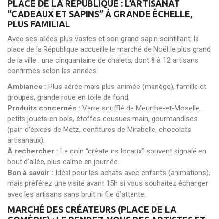
PLACE DE LA RÉPUBLIQUE : L’ARTISANAT
“CADEAUX ET SAPINS” À GRANDE ÉCHELLE,
PLUS FAMILIAL
Avec ses allées plus vastes et son grand sapin scintillant, la
place de la République accueille le marché de Noël le plus grand
de la ville : une cinquantaine de chalets, dont 8 à 12 artisans
confirmés selon les années.
Ambiance :
Plus aérée mais plus animée (manège), famille et
groupes, grande roue en toile de fond.
Produits concernés :
Verre soufflé de Meurthe-et-Moselle,
petits jouets en bois, étoffes cousues main, gourmandises
(pain d’épices de Metz, confitures de Mirabelle, chocolats
artisanaux).
À rechercher :
Le coin “créateurs locaux” souvent signalé en
bout d’allée, plus calme en journée.
Bon à savoir :
Idéal pour les achats avec enfants (animations),
mais préférez une visite avant 15h si vous souhaitez échanger
avec les artisans sans bruit ni file d’attente.
MARCHÉ DES CRÉATEURS (PLACE DE LA